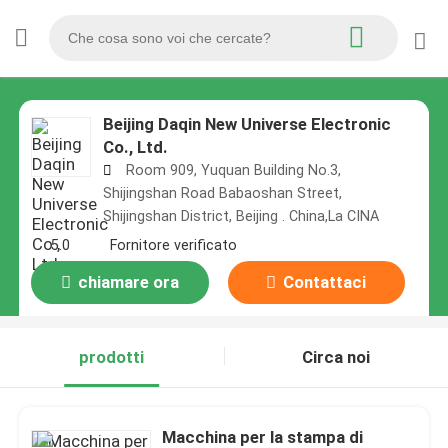
Beijing Daqin New Universe Electronic
Co., Ltd.
Room 909, Yuquan Building No.3,
Shijingshan Road Babaoshan Street,
Shijingshan District, Beijing . China,La CINA
5.0
Fornitore verificato
chiamare ora
Contattaci
prodotti
Circa noi
Macchina per la stampa di