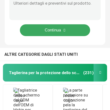
Macchina da taglio per plotter per pelle mobile per laminazione della cassa del telefono in pelle Personalizzata
Taglia pelle mobile
Custodie per telefoni di design Iphone Mobile Skin Cutter Machine Plotter
Software ODM protettivo per tagliatrice della pelle del telefono cellulare Graphtec
Proteggi pellicola adesiva a nido d'ape 3M per laptop
Macchina per fare la pelle del computer portatile
A4 A3 PVC retro marmo vinile protezione dello schermo adesivo pellicola antigraffio
Pellicola posteriore per cellulare 3D 3M Leatherwear per superfici curve
Custodie cellulari personalizzate online
Tagliatrice laser portatile per adesivi in ​​vinile A3 per negozio di telefonia mobile
ALTRE CATEGORIE DAGLI STATI UNITI
Proteggi schermo mobile in TPU idrogel trasparente per Smart Watch
Proteggi schermo in pellicola idrogel
Proteggi schermo in pellicola di idrogel morbido opaco anti impronta digitale per tagliatrice
Taglierina per la protezione dello schermo
(231)
Pellicola adesiva 3M
Adesivi in ​​vinile personalizzati
Macchina di stampa 3D a sublimazione