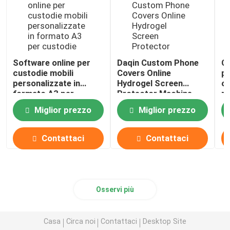
Software online per
Daqin Custom Phone
Cu
custodie mobili
Covers Online
pe
personalizzate in
Hydrogel Screen
on
formato A3 per
Protector Machine
po
custodie per telefoni
f
Miglior prezzo
Miglior prezzo
BTS
Contattaci
Contattaci
Osservi più
Casa
Circa noi
Contattaci
Desktop Site