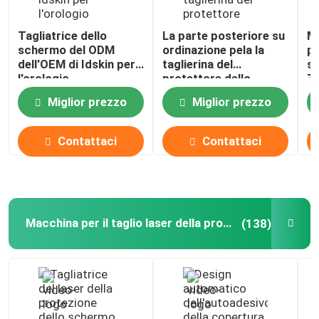
Nano vetro temperato
Tagliatrice dello
La parte posteriore su
M
schermo del ODM
ordinazione pela la
pr
dell'OEM di Idskin per
taglierina del
sc
l'orologio
protettore dello
Tp
Incisore a taglio laser
schermo per il film
de
Miglior prezzo
Miglior prezzo
dell'idrogel
4
dell'orologio ultra
Proteggi schermo con luce UV
38mm di Apple
Contattaci
Contattaci
Disinfettante per telefono UV
Idee imprenditoriali per accessori mobili
Macchina per il taglio laser della protezione dello schermo
(138)