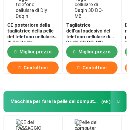
CE posteriore della
Tagliatrice
Di
tagliatrice della pelle
dell'autoadesivo del
ma
del telefono cellulare
telefono cellulare di
pe
di Diy Daqin
Daqin 3D DQ-MB
pe
3
Miglior prezzo
Miglior prezzo
Contattaci
Contattaci
Macchina per fare la pelle del computer portatile
(65)