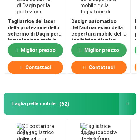
Tagliatrice del laser
Design automatico
Ma
della protezione dello
dell'autoadesivo della
la
schermo di Daqin per
copertura mobile della
pr
la protezione mobile
tagliatrice di vetro
sc
della segretezza 700W
temperato Daqin 30KG
pe
Miglior prezzo
Miglior prezzo
50Hz
9
Contattaci
Contattaci
Taglia pelle mobile
(62)