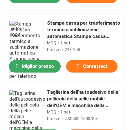
Stampa cassa per trasferimento
termico a sublimazione
automatica Stampa cassa
mobile per foto personalizzate
MOQ：1 set
per telefono
Prezzo：218-258
Miglior prezzo
Contattaci
Casa
Taglierina dell'autoadesivo della
pellicola della pelle mobile
dell'OEM e macchina della
Prodotti
stampante
MOQ：1 set
Prezzo：USD500-1500/Set
Circa noi