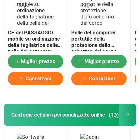
CE del PASSAGGIO
Pelle del computer
Ma
mobile su ordinazione
portatile della
di
della tagliatrice della
protezione dello
fu
pelle del computer
schermo del corpo
S
portatile di Daqin
intero di Daqin che fa il
pe
Miglior prezzo
Miglior prezzo
software ODM della
l
macchina
Contattaci
Contattaci
Custodie cellulari personalizzate online
(13)