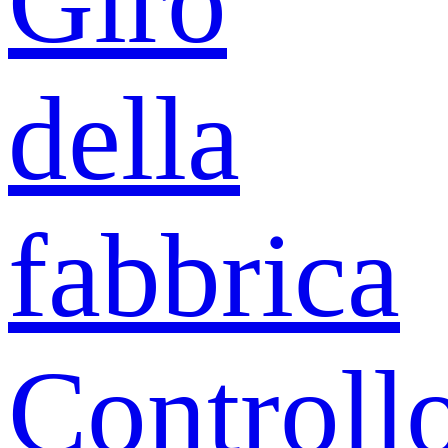
Giro
della
fabbrica
Controll