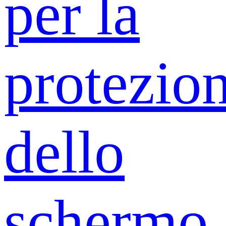
per la
protezio
dello
schermo