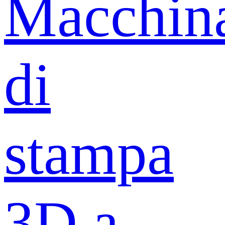
Macchin
di
stampa
3D a