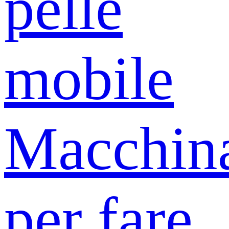
pelle
mobile
Macchin
per fare