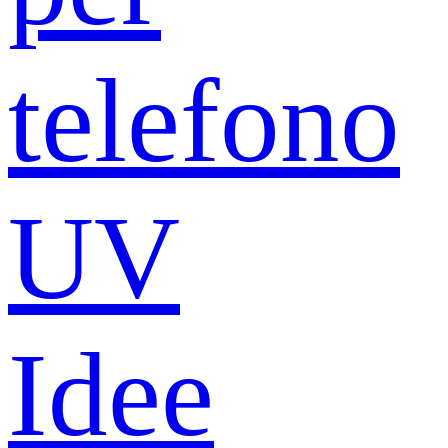
telefono
UV
Idee