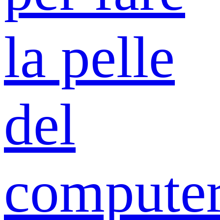
la pelle
del
compute