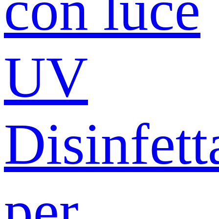
con luce
UV
Disinfett
per