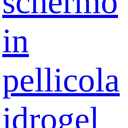
schermo
in
pellicola
idrogel