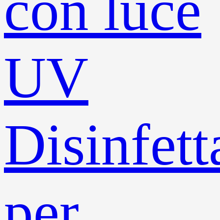
con luce
UV
Disinfett
per