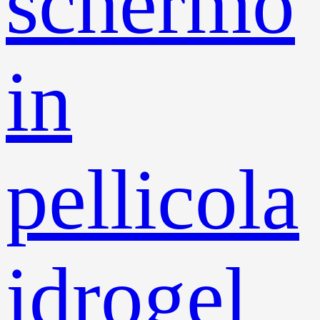
schermo
in
pellicola
idrogel