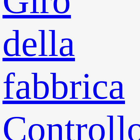
Giro
della
fabbrica
Controll