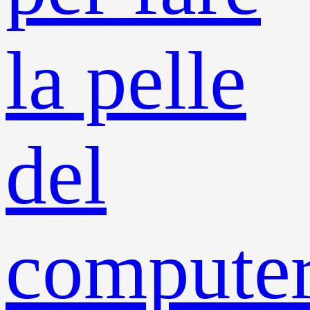
la pelle
del
compute