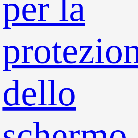
per la
protezio
dello
schermo