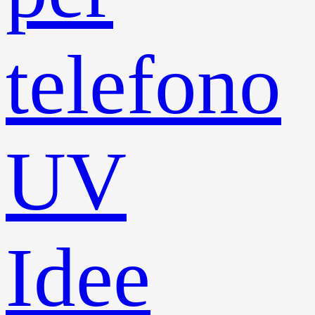
telefono
UV
Idee