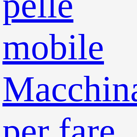
pelle
mobile
Macchin
per fare