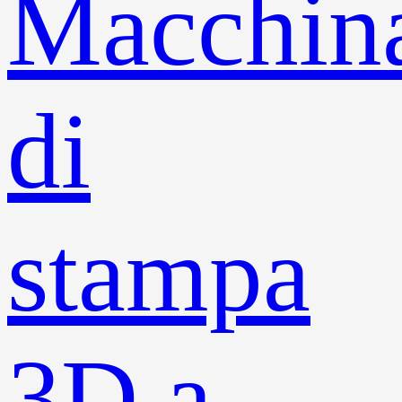
Macchin
di
stampa
3D a