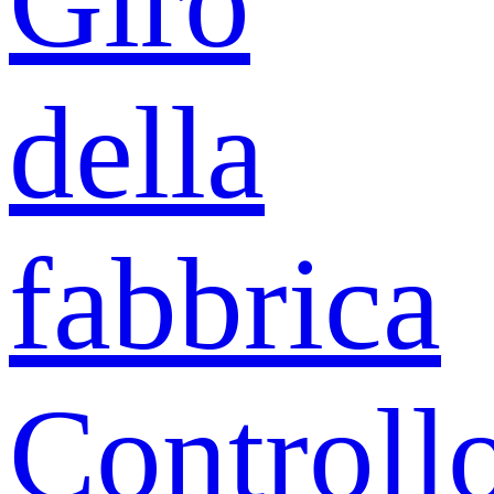
Giro
della
fabbrica
Controll