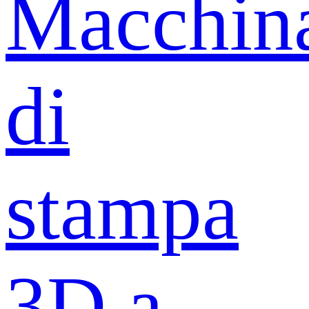
Macchin
di
stampa
3D a