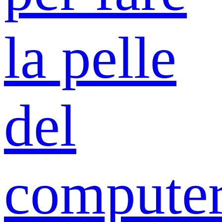
la pelle
del
compute