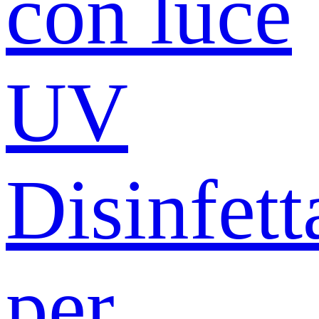
con luce
UV
Disinfett
per