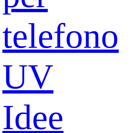
telefono
UV
Idee