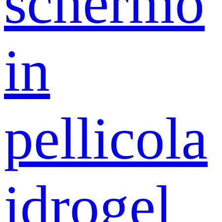
schermo
in
pellicola
idrogel