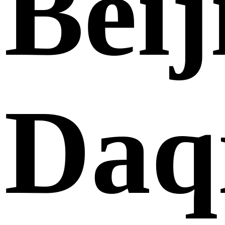
Beij
Daq