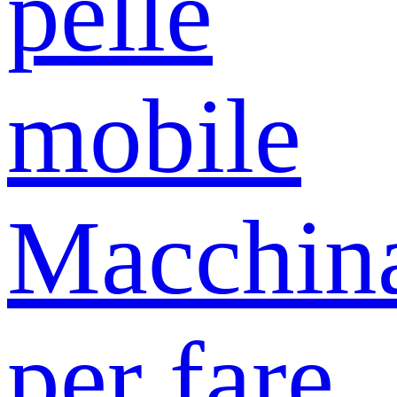
pelle
mobile
Macchin
per fare