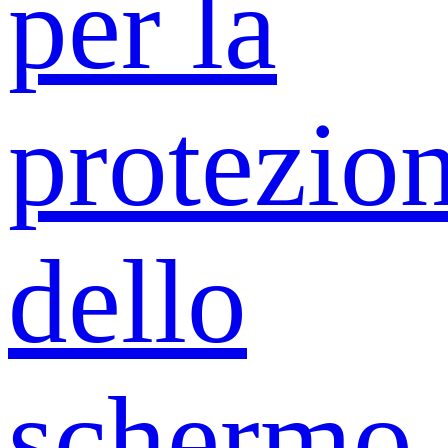
per la
protezio
dello
schermo