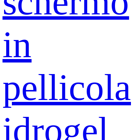
schermo
in
pellicola
idrogel