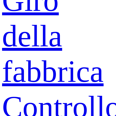
Giro
della
fabbrica
Controll