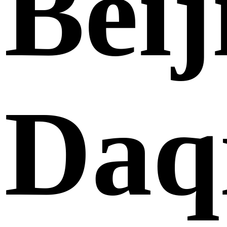
Beij
Daq