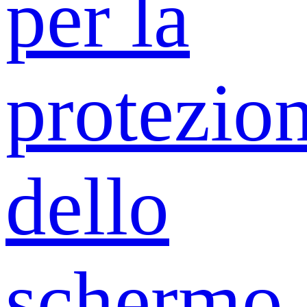
per la
protezio
dello
schermo