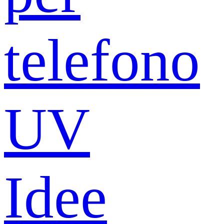
telefono
UV
Idee