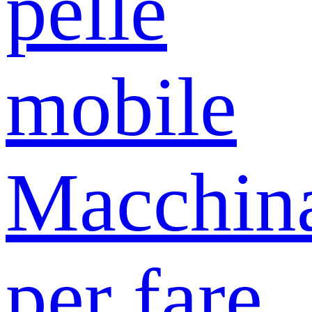
pelle
mobile
Macchin
per fare