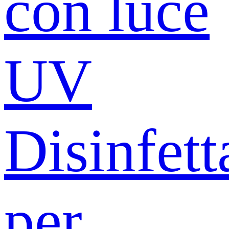
con luce
UV
Disinfett
per