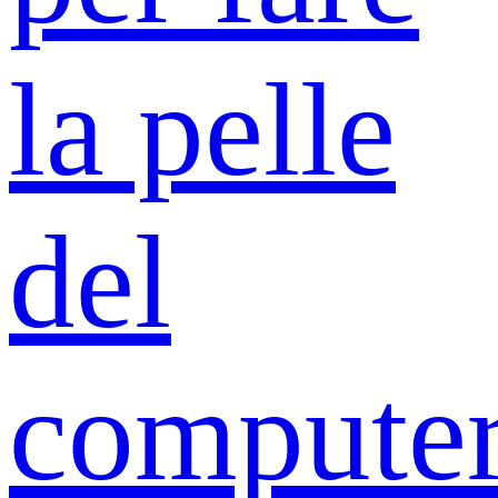
la pelle
del
compute