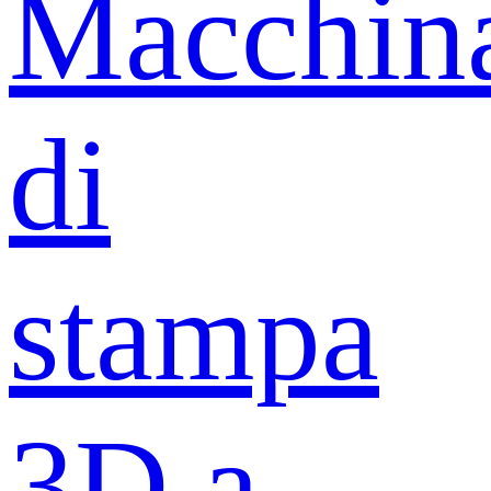
Macchin
di
stampa
3D a