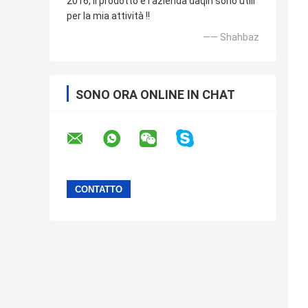
2016, il prodotto e l'azienda daqin sono utili
per la mia attività !!
—— Shahbaz
SONO ORA ONLINE IN CHAT