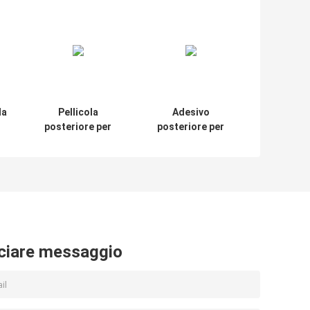
la
Pellicola
Adesivo
posteriore per
posteriore per
cellulare 3D 3M
telefono cellulare
Leatherwear per
personalizzabile
superfici curve
Pellicola adesiva
3M Proteggi
pellicola
posteriore per
iPhone
ciare messaggio