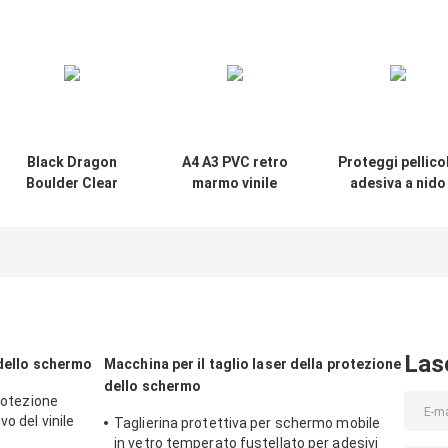
Black Dragon
A4 A3 PVC retro
Proteggi pellico
Boulder Clear
marmo vinile
adesiva a nido
Vinyl 3M Sticker
protezione dello
d'ape 3M per
Film per Mobile
schermo adesivo
laptop
Skin Cutter
pellicola
Machine
antigraffio
Las
 dello schermo
Macchina per il taglio laser della protezione
dello schermo
protezione
o del vinile
Taglierina protettiva per schermo mobile
in vetro temperato fustellato per adesivi