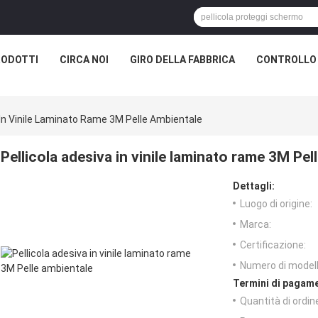
RODOTTI
CIRCA NOI
GIRO DELLA FABBRICA
CONTROLLO 
 In Vinile Laminato Rame 3M Pelle Ambientale
Pellicola adesiva in vinile laminato rame 3M Pel
Dettagli:
Luogo di origine:
Marca:
Certificazione:
Numero di modell
Termini di pagame
Quantità di ordin