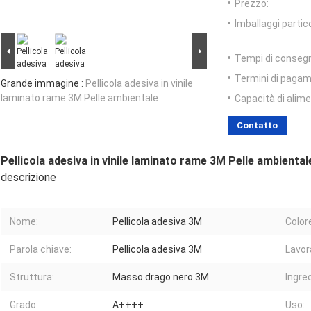
Prezzo:
Imballaggi partico
Tempi di conseg
Termini di pagam
Grande immagine :
Pellicola adesiva in vinile
laminato rame 3M Pelle ambientale
Capacità di alim
Contatto
Pellicola adesiva in vinile laminato rame 3M Pelle ambiental
descrizione
Nome:
Pellicola adesiva 3M
Color
Parola chiave:
Pellicola adesiva 3M
Lavor
Struttura:
Masso drago nero 3M
Ingre
Grado:
A++++
Uso: