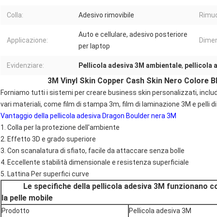
Colla:
Adesivo rimovibile
Rimuo
Auto e cellulare, adesivo posteriore
Applicazione:
Dimen
per laptop
Evidenziare:
Pellicola adesiva 3M ambientale
,
pellicola
3M Vinyl Skin Copper Cash Skin Nero Colore B
Forniamo tutti i sistemi per creare business skin personalizzati, inc
vari materiali, come film di stampa 3m, film di laminazione 3M e pelli 
Vantaggio della pellicola adesiva Dragon Boulder nera 3M
1. Colla per la protezione dell'ambiente
2. Effetto 3D e grado superiore
3. Con scanalatura di sfiato, facile da attaccare senza bolle
4. Eccellente stabilità dimensionale e resistenza superficiale
5. Lattina Per superfici curve
Le specifiche della pellicola adesiva 3M funzionano c
la pelle mobile
Prodotto
Pellicola adesiva 3M