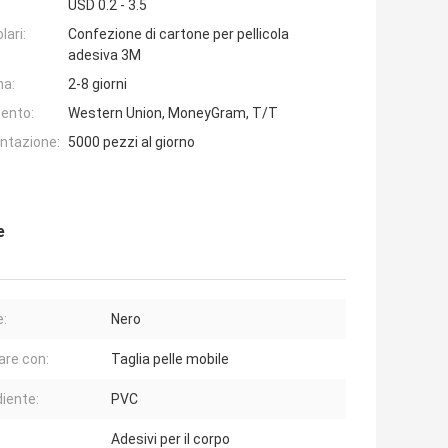
USD 0.2 - 3.5
lari:
Confezione di cartone per pellicola
adesiva 3M
na:
2-8 giorni
ento:
Western Union, MoneyGram, T/T
entazione:
5000 pezzi al giorno
e
e:
Nero
are con:
Taglia pelle mobile
diente:
PVC
Adesivi per il corpo