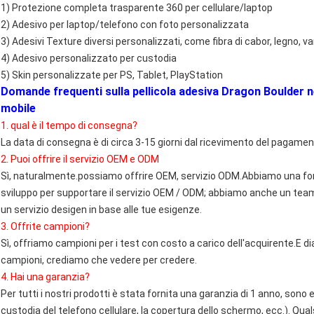
1) Protezione completa trasparente 360 ​​per cellulare/laptop
2) Adesivo per laptop/telefono con foto personalizzata
3) Adesivi Texture diversi personalizzati, come fibra di cabor, legno, vari
4) Adesivo personalizzato per custodia
5) Skin personalizzate per PS, Tablet, PlayStation
Domande frequenti sulla pellicola adesiva Dragon Boulder ne
mobile
1. qual è il tempo di consegna?
La data di consegna è di circa 3-15 giorni dal ricevimento del pagamen
2. Puoi offrire il servizio OEM e ODM
Sì, naturalmente.possiamo offrire OEM, servizio ODM.Abbiamo una fort
sviluppo per supportare il servizio OEM / ODM; abbiamo anche un team d
un servizio desigen in base alle tue esigenze.
3. Offrite campioni?
Sì, offriamo campioni per i test con costo a carico dell'acquirente.E di
campioni, crediamo che vedere per credere.
4. Hai una garanzia?
Per tutti i nostri prodotti è stata fornita una garanzia di 1 anno, sono
custodia del telefono cellulare, la copertura dello schermo, ecc.). Qua