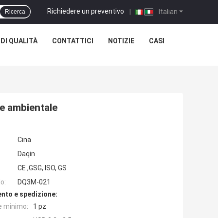
Richiedere un preventivo
|
Italian
Ricerca
DI QUALITÀ
CONTATTICI
NOTIZIE
CASI
le ambientale
Cina
Daqin
CE ,GSG, ISO, GS
o:
DQ3M-021
nto e spedizione:
e minimo:
1 pz