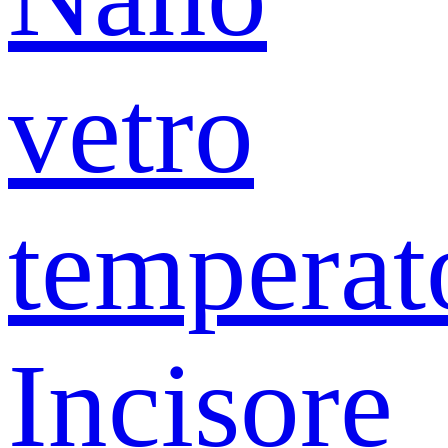
vetro
temperat
Incisore