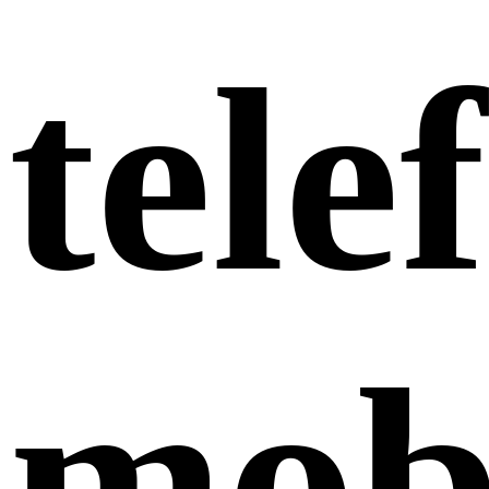
tele
mob