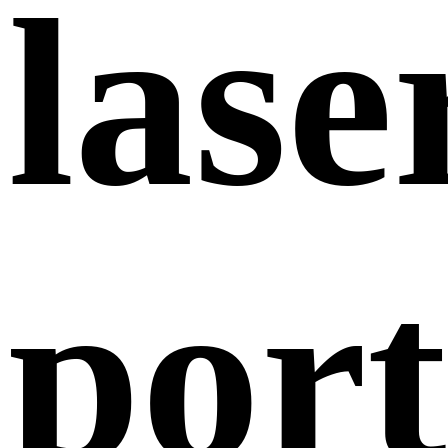
lase
port