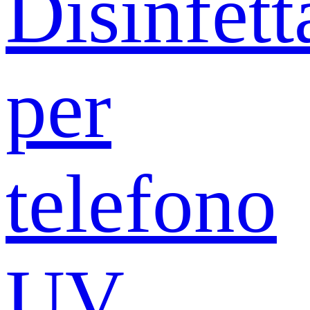
Disinfett
per
telefono
UV