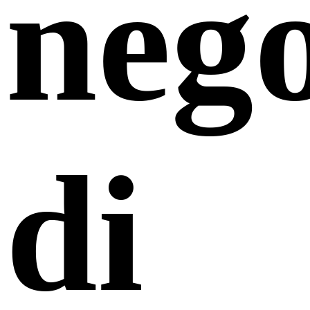
neg
di