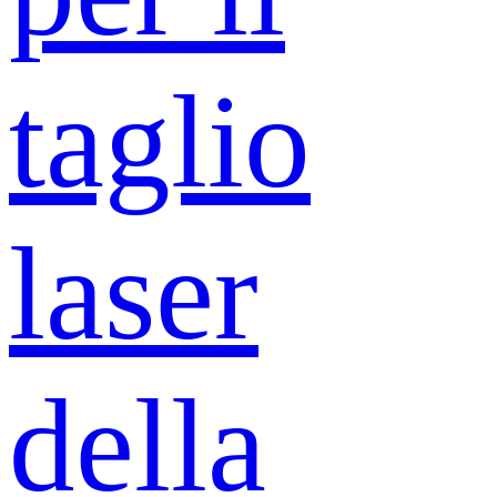
taglio
laser
della