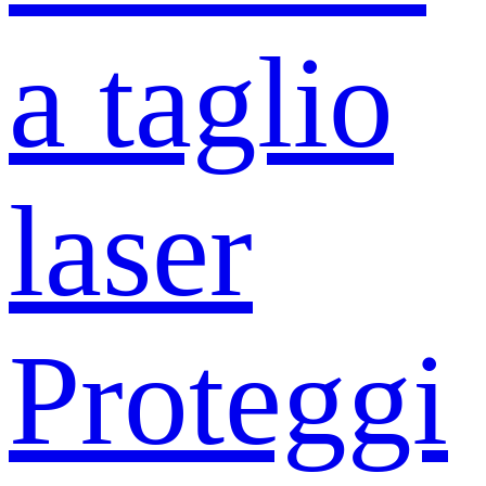
a taglio
laser
Proteggi