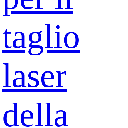
taglio
laser
della