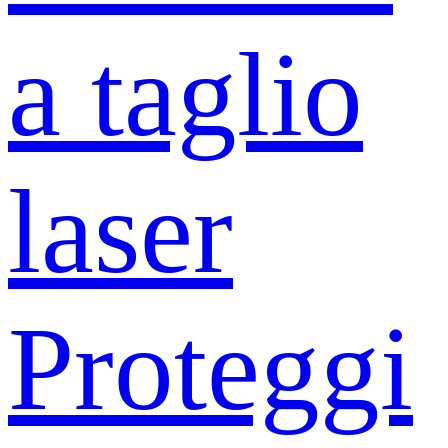
a taglio
laser
Proteggi