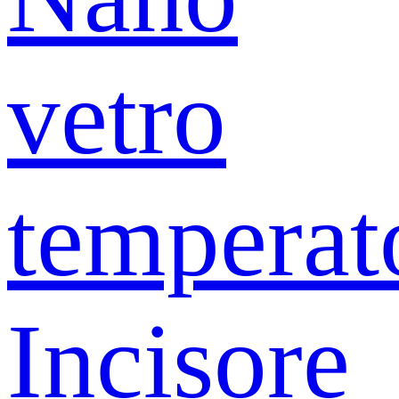
vetro
temperat
Incisore