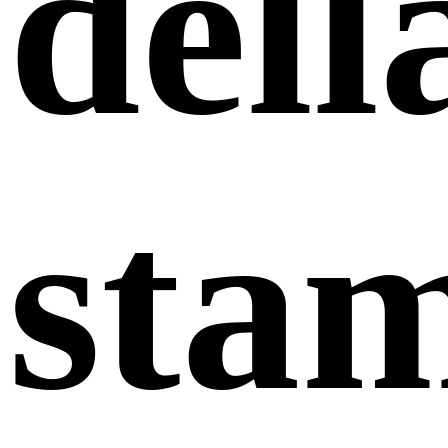
dell
sta