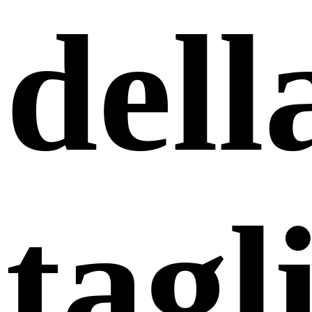
dell
tagl