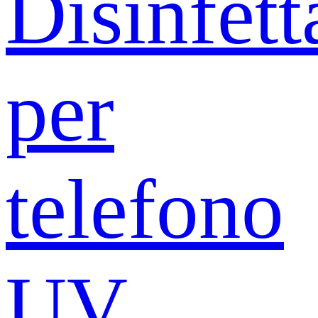
Disinfett
per
telefono
UV