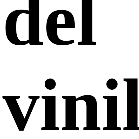
del
vini