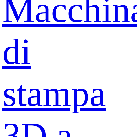
Macchin
di
stampa
3D a