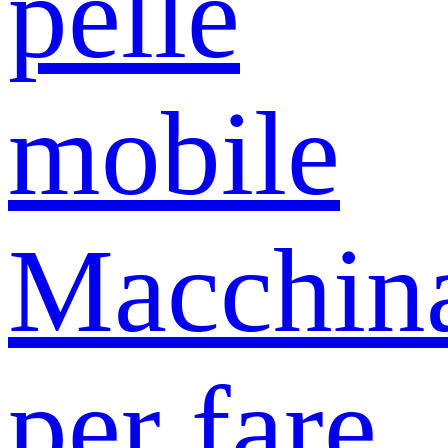
pelle
mobile
Macchin
per fare