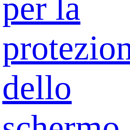
per la
protezio
dello
schermo