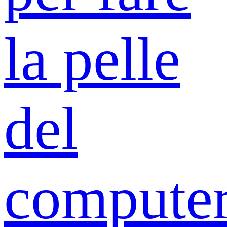
la pelle
del
compute