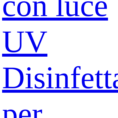
con luce
UV
Disinfett
per