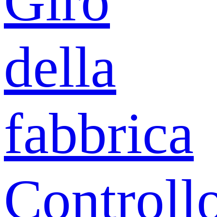
Giro
della
fabbrica
Controll