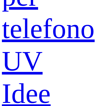
telefono
UV
Idee