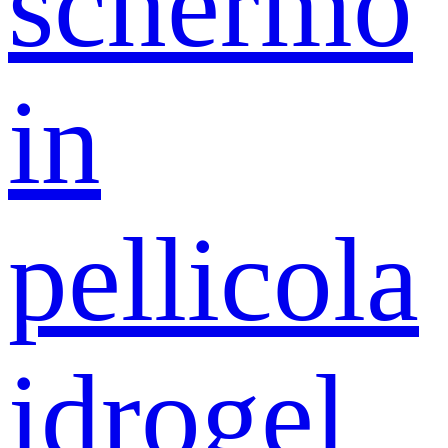
schermo
in
pellicola
idrogel