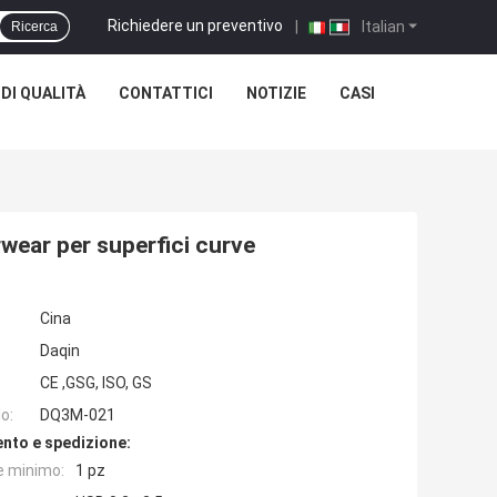
Richiedere un preventivo
|
Italian
Ricerca
DI QUALITÀ
CONTATTICI
NOTIZIE
CASI
rwear per superfici curve
Cina
Daqin
CE ,GSG, ISO, GS
o:
DQ3M-021
nto e spedizione:
e minimo:
1 pz