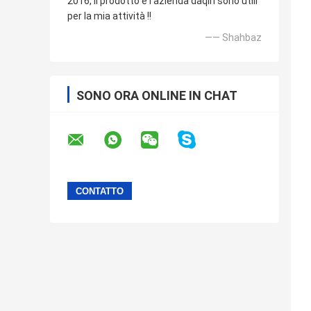
2016, il prodotto e l'azienda daqin sono utili
per la mia attività !!
—— Shahbaz
SONO ORA ONLINE IN CHAT