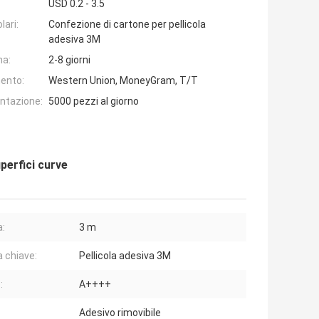
USD 0.2 - 3.5
lari:
Confezione di cartone per pellicola
adesiva 3M
na:
2-8 giorni
ento:
Western Union, MoneyGram, T/T
entazione:
5000 pezzi al giorno
perfici curve
:
3 m
a chiave:
Pellicola adesiva 3M
:
A++++
Adesivo rimovibile