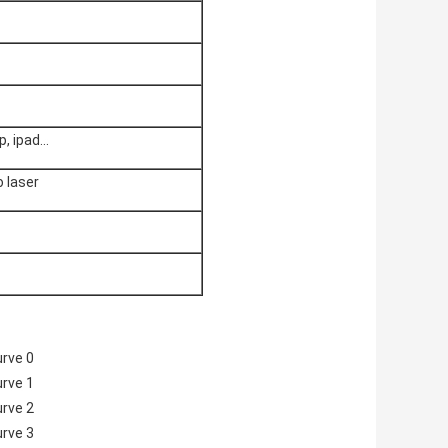
, ipad...
o laser