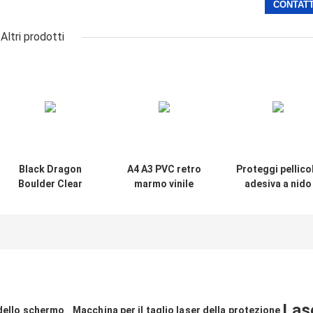
Altri prodotti
Black Dragon
A4 A3 PVC retro
Proteggi pellico
Boulder Clear
marmo vinile
adesiva a nido
Vinyl 3M Sticker
protezione dello
d'ape 3M per
Film per Mobile
schermo adesivo
laptop
Skin Cutter
pellicola
Machine
antigraffio
Las
 dello schermo
Macchina per il taglio laser della protezione