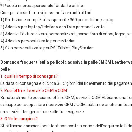
* Piccola impresa personale fai-da-te online
Con questo sistema si possono fare molti affari:
1) Protezione completa trasparente 360 ​​per cellulare/laptop
2) Adesivo per laptop/telefono con foto personalizzata
3) Adesivi Texture diversi personalizzati, come fibra di cabor, legno, vari
4) Adesivo personalizzato per custodia
5) Skin personalizzate per PS, Tablet, PlayStation
Domande frequenti sulla pellicola adesiva in pelle 3M 3M Leatherwea
pelle
1. qual è il tempo di consegna?
La data di consegna è di circa 3-15 giorni dal ricevimento del pagamen
2. Puoi offrire il servizio OEM e ODM
Sì, naturalmente.possiamo offrire OEM, servizio ODM.Abbiamo una fort
sviluppo per supportare il servizio OEM / ODM; abbiamo anche un team d
un servizio desigen in base alle tue esigenze.
3. Offrite campioni?
Sì, offriamo campioni per i test con costo a carico dell'acquirente.E di