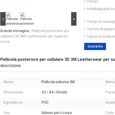
Prezzo:
Imballaggi partico
Tempi di conseg
Termini di pagam
Grande immagine :
Pellicola posteriore per
cellulare 3D 3M Leatherwear per superfici
Capacità di alim
curve
Contatto
Pellicola posteriore per cellulare 3D 3M Leatherwear per su
descrizione
Nome:
Pellicola adesiva 3M
Marca
Dimensione:
A3 / A4 / Rotolo
Parol
Ingrediente:
PVC
Grado
Uso:
Adesivi per il corpo
Colla: