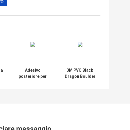
la
Adesivo
3M PVC Black
posteriore per
Dragon Boulder
telefono cellulare
Crocodile Iphone
personalizzabile
Back Protector
Pellicola adesiva
Film per telefono
3M Proteggi
pellicola
posteriore per
iPhone
ciare messaggio