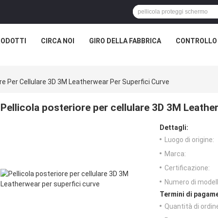
RODOTTI
CIRCA NOI
GIRO DELLA FABBRICA
CONTROLLO 
ore Per Cellulare 3D 3M Leatherwear Per Superfici Curve
Pellicola posteriore per cellulare 3D 3M Leathe
Dettagli:
Luogo di origine:
Marca:
Certificazione:
Numero di modell
Termini di pagame
Quantità di ordin