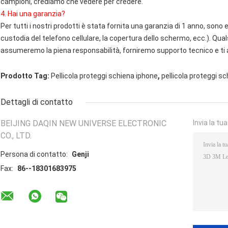
campioni, crediamo che vedere per credere.
4. Hai una garanzia?
Per tutti i nostri prodotti è stata fornita una garanzia di 1 anno, sono
custodia del telefono cellulare, la copertura dello schermo, ecc.). Qua
assumeremo la piena responsabilità, forniremo supporto tecnico e ti a
,
Prodotto Tag:
Pellicola proteggi schiena iphone
pellicola proteggi s
Dettagli di contatto
BEIJING DAQIN NEW UNIVERSE ELECTRONIC
Invia la tu
CO., LTD.
Persona di contatto:
Genji
Fax:
86--18301683975