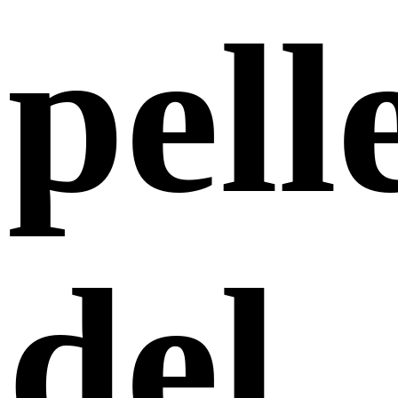
pell
del