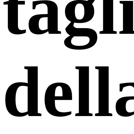
tagl
dell