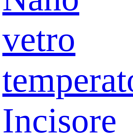
vetro
temperat
Incisore