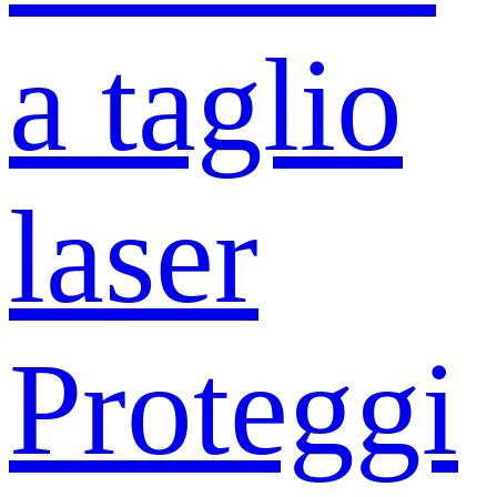
a taglio
laser
Proteggi