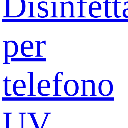
Disinfett
per
telefono
UV