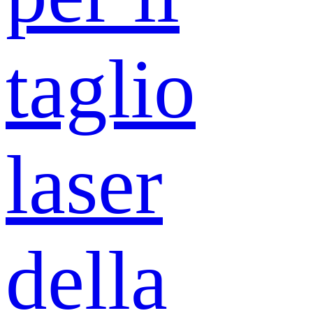
taglio
laser
della