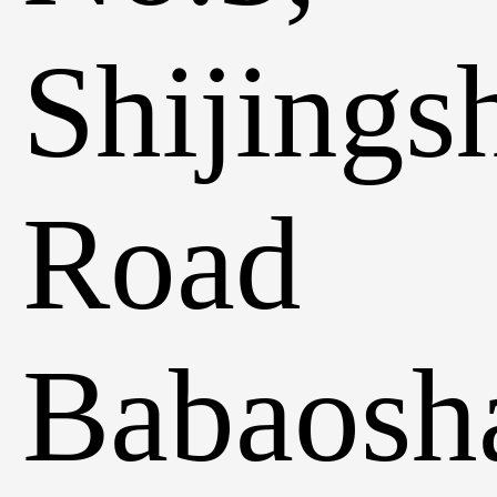
Shijings
Road
Babaosh