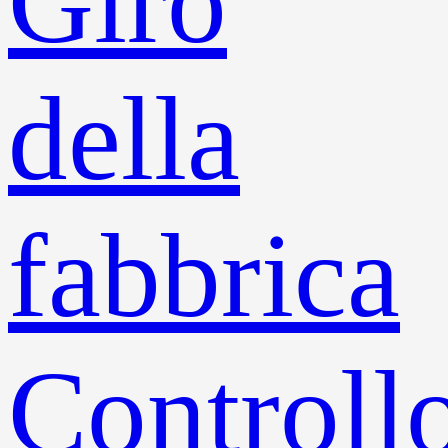
Giro
della
fabbrica
Controll