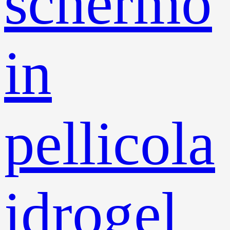
schermo
in
pellicola
idrogel