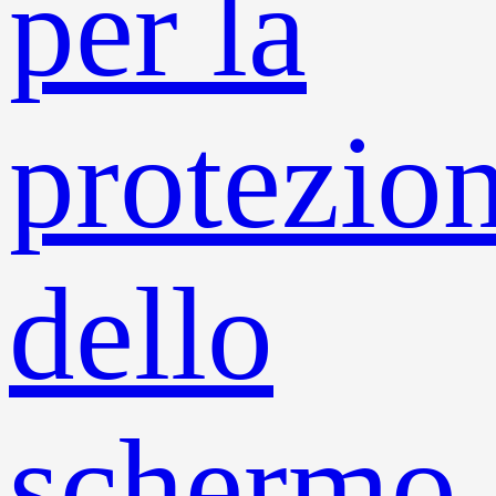
per la
protezio
dello
schermo