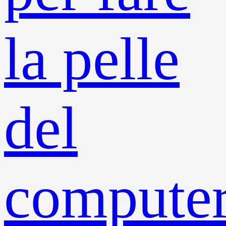
la pelle
del
compute