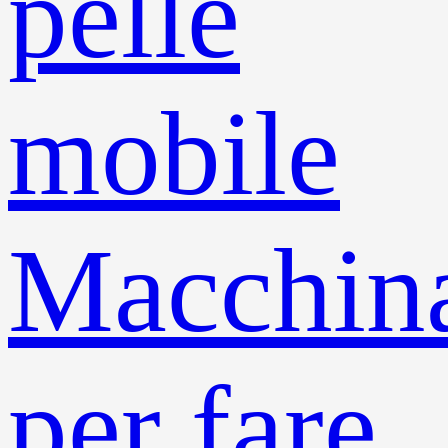
pelle
mobile
Macchin
per fare