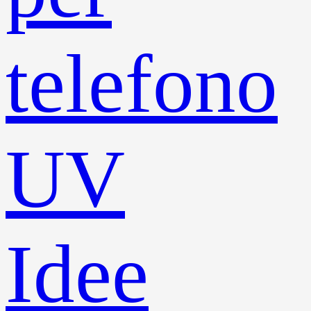
telefono
UV
Idee