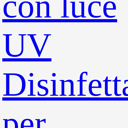
con luce
UV
Disinfett
per