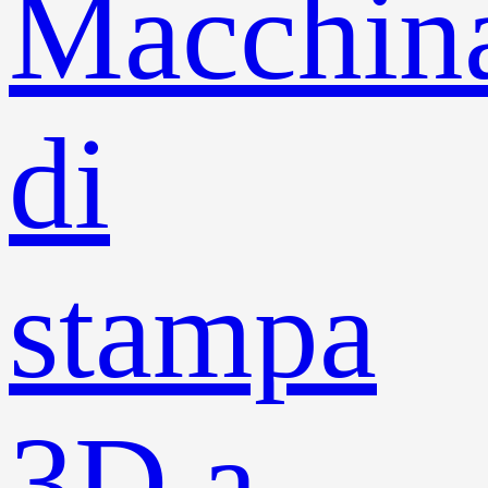
Macchin
di
stampa
3D a