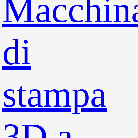
Macchin
di
stampa
3D a