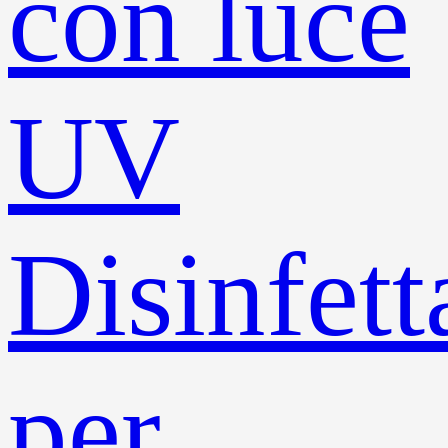
con luce
UV
Disinfett
per