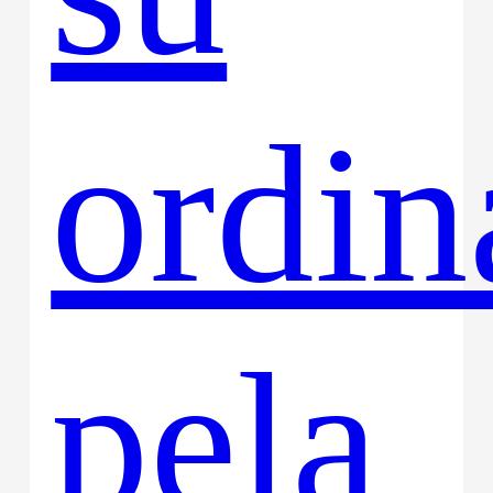
ordin
pela