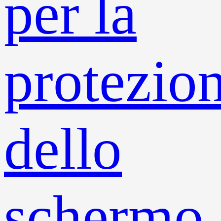
per la
protezio
dello
schermo