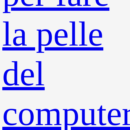
la pelle
del
compute