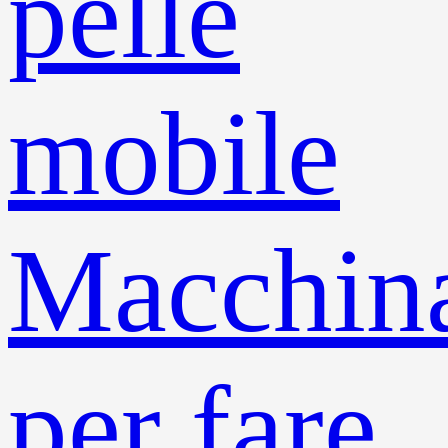
pelle
mobile
Macchin
per fare