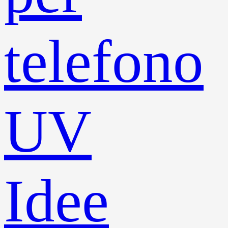
telefono
UV
Idee