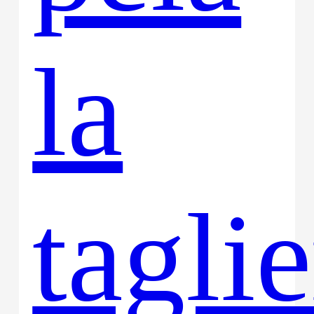
la
tagli