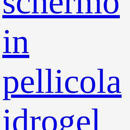
schermo
in
pellicola
idrogel