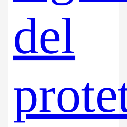
del
prote