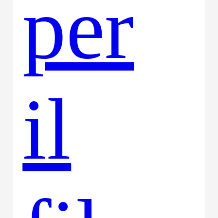
per
il