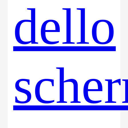
dello
sche