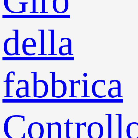
Giro
della
fabbrica
Controll