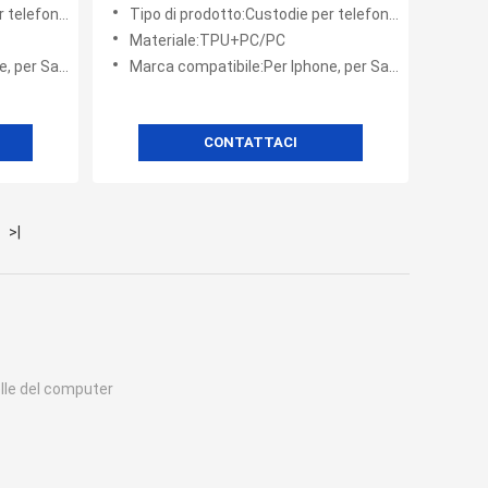
elefoni
di stampa a trasferimento termico
i cellulari
Tipo di prodotto:Custodie per telefoni cellulari
e
per custodie per telefoni
Materiale:TPU+PC/PC
zione
compatibili con più modelli
er Samsung
Marca compatibile:Per Iphone, per Samsung
CONTATTACI
>|
elle del computer