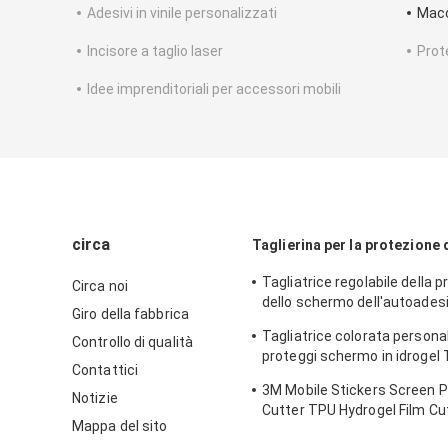
Adesivi in ​​vinile personalizzati
Macc
Incisore a taglio laser
Prot
Idee imprenditoriali per accessori mobili
circa
Taglierina per la protezione
Tagliatrice regolabile della 
Circa noi
dello schermo dell'autoadesiv
Giro della fabbrica
di segretezza per IPhone
Tagliatrice colorata persona
Controllo di qualità
proteggi schermo in idrogel 
Contattici
stampa di adesivi
3M Mobile Stickers Screen P
Notizie
Cutter TPU Hydrogel Film Cu
Mappa del sito
Machine