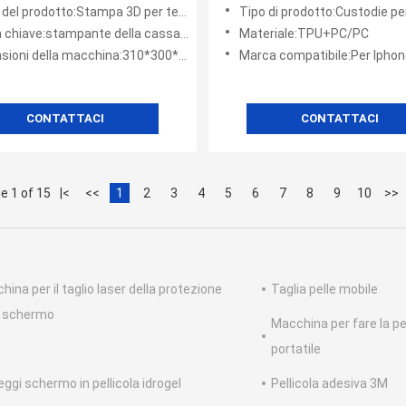
e per telefoni
produzione di custodie per t
prodotto:Stampa 3D per telecabine a sublimazione
Tipo di prodotto:Custodie per telefon
personalizzate con superfici
chiave:stampante della cassa del telefono
Materiale:TPU+PC/PC
bianca brillante per sublima
ioni della macchina:310*300*150MM
Marca compatibile:Per Iphone, p
CONTATTACI
CONTATTACI
e 1 of 15
|<
<<
1
2
3
4
5
6
7
8
9
10
>>
ina per il taglio laser della protezione
Taglia pelle mobile
o schermo
Macchina per fare la p
portatile
eggi schermo in pellicola idrogel
Pellicola adesiva 3M