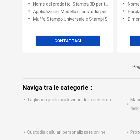
tecnologia Precise Heat Transfer
custodi
Nome del prodotto::Stampa 3D per telecabine a sublimazione
Nome del 
Printing Machine
Applicazione::Modello di custodia per telefono personalizzata 3D, stampante per custodia del telefono
Parola 
Muffa:Stampo Universale e Stampi Speciali
Dimens
CONTATTACI
Pag
Naviga tra le categorie：
Taglierina per la protezione dello schermo
Macch
dell
Custodie cellulari personalizzate online
Prot