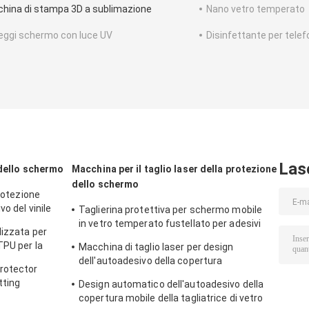
hina di stampa 3D a sublimazione
Nano vetro temperato
eggi schermo con luce UV
Disinfettante per tele
Las
 dello schermo
Macchina per il taglio laser della protezione
dello schermo
protezione
o del vinile
Taglierina protettiva per schermo mobile
in vetro temperato fustellato per adesivi
lizzata per
protettivi 9HD
TPU per la
Macchina di taglio laser per design
dell'autoadesivo della copertura
rotector
posteriore mobile della protezione dello
tting
Design automatico dell'autoadesivo della
schermo 9HD
copertura mobile della tagliatrice di vetro