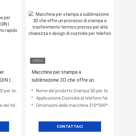
er
Macchina per stampa a
QIN |
sublimazione 3D che offre un
imento
processo di stampa a
 sublimazione
Nome del prodotto:Stampa 3D per telecabine a sublimazione
trasferimento termico preciso per
Applicazione:Custodia al telefono fai -da -te, schema del telefono personalizzato 3D
alta chiarezza e design di custodie
azione desktop
Dimensioni della macchina:310*300*150MM
per telefoni
CONTATTACI