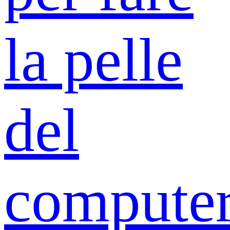
la pelle
del
compute