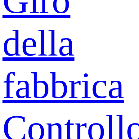
Giro
della
fabbrica
Controll