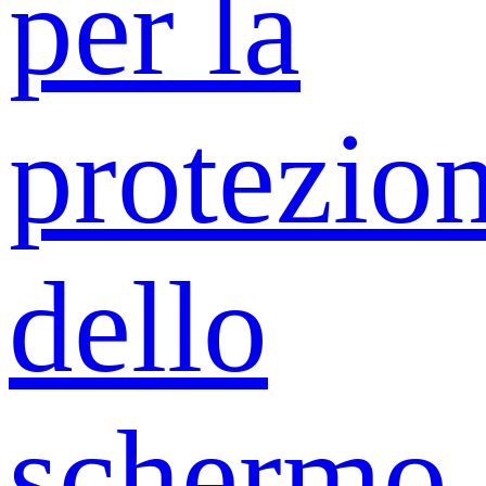
per la
protezio
dello
schermo