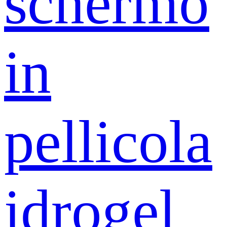
schermo
in
pellicola
idrogel