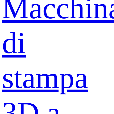
Macchin
di
stampa
3D a