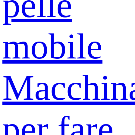
pelle
mobile
Macchin
per fare