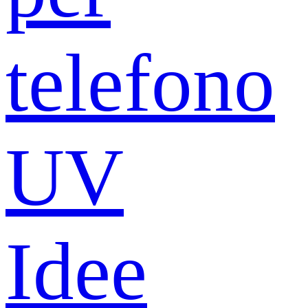
telefono
UV
Idee