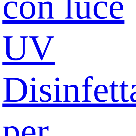
con luce
UV
Disinfett
per