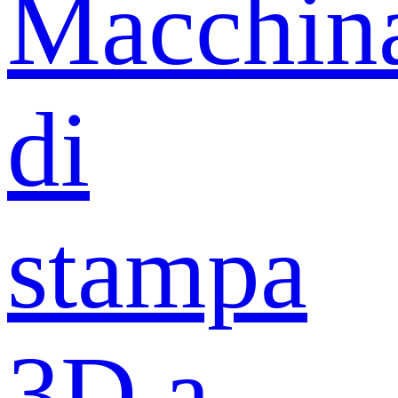
Macchin
di
stampa
3D a