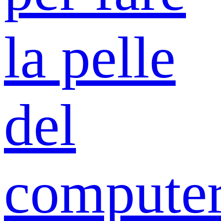
la pelle
del
compute