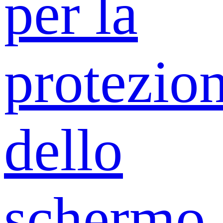
per la
protezio
dello
schermo