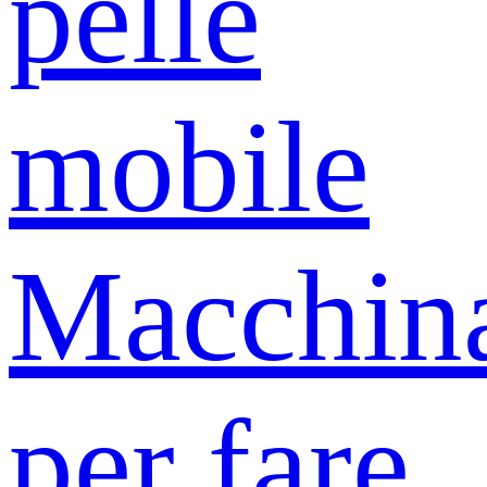
pelle
mobile
Macchin
per fare