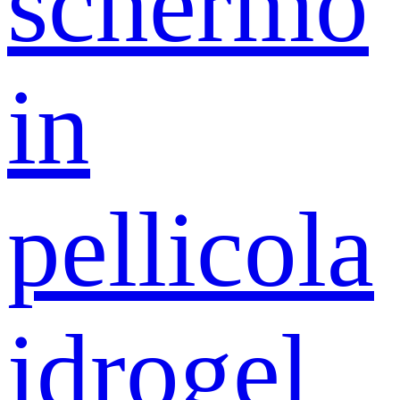
schermo
in
pellicola
idrogel