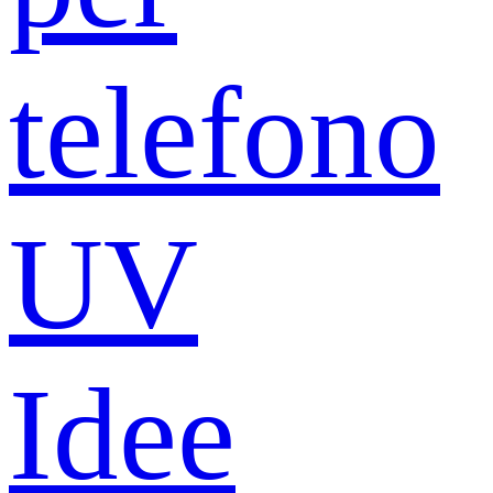
telefono
UV
Idee