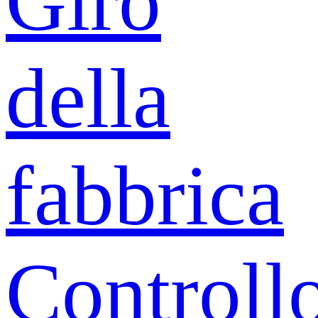
Giro
della
fabbrica
Controll