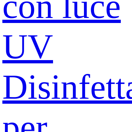
con luce
UV
Disinfett
per