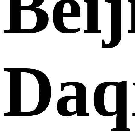
Beij
Daq